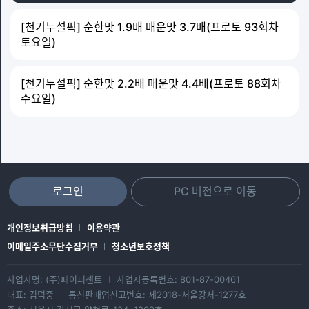
[천기누설픽] 순한맛 1.9배 매운맛 3.7배(프로토 93회차
토요일)
[천기누설픽] 순한맛 2.2배 매운맛 4.4배(프로토 88회차
수요일)
로그인
PC 버전으로 이동
개인정보취급방침
이용약관
이메일주소무단수집거부
청소년보호정책
사업자명: (주)페이퍼센트
사업자등록번호: 801-87-00461
|
대표: 김덕중
통신판매업신고번호: 제2018-서울강서-1277호
|