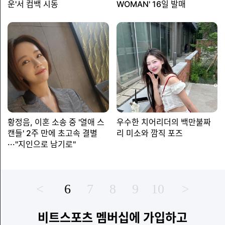
운'서 컴백 시동
WOMAN' 16일 발매
황정음, 이혼 소송 중 '열애 스
우수한 치어리더의 백만불짜
캔들' 2주 만에 초고속 결별
리 미소와 깜직 포즈
···"지인으로 남기로"
<
6
7
8
9
10
>
비트스포츠 멤버십에 가입하고