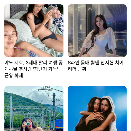
야노 시호, 3세대 발리 여행 공
S라인 몸매 뽐낸 안지현 치어
개···딸 추사랑 '장난기 가득'
리더 근황
근황 화제