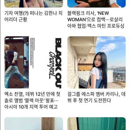
기차 여행(?) 떠나는 김한나 치
블랙핑크 리사, 'NEW
어리더 근황
WOMAN'으로 컴백···로살리
아와 협업·맥스 마틴 프로듀싱
엑소 찬열, 데뷔 12년 만에 첫
걸그룹 에스파 멤버 카리나, 데
솔로 앨범 '블랙 아웃' 발표···
뷔 후 첫 연기 도전한다
아시아 10개 지역 투어 예고