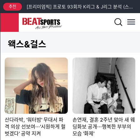
추천
[프리미엄픽] 프로토 93회차 K리그 & J리그 분석 (스포츠토토 승무패 43회차 관련 경기)
추천
[천기누설픽] 순한맛 1.9배 매운맛 3.7배(프로토 93회차 토요일)
추천
[천기누설픽] 순한맛 2.2배 매운맛 3.1배(프로토 93회차 일요일)
왝스&걸스
추천
[프리미엄픽] 프로토 93회차 EFL컵 + MLS 분석
추천
[프리미엄픽] 프로토 93회차 일-월 에레디비지에 + 엘리테세리엔 분석
추천
[프리미엄픽] 스포츠토토 승무패 43회차 14경기 분석
산다라박, '워터밤' 무대서 파
손연재, 결혼 2주년 맞아 새 웨
격 의상 선보여···'시원하게 헐
딩화보 공개···행복한 부부의
벗겠다' 공약 지켜
모습 '화제'