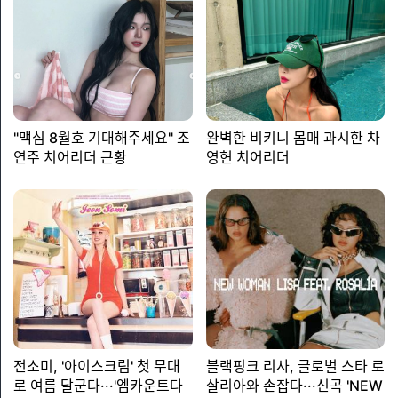
"맥심 8월호 기대해주세요" 조
완벽한 비키니 몸매 과시한 차
연주 치어리더 근황
영현 치어리더
전소미, '아이스크림' 첫 무대
블랙핑크 리사, 글로벌 스타 로
로 여름 달군다···'엠카운트다
살리아와 손잡다···신곡 'NEW