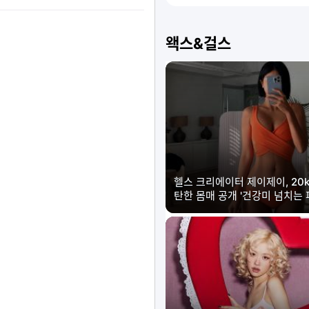
왝스&걸스
헬스 크리에이터 제이제이, 20k
탄한 몸매 공개 '건강미 넘치는 