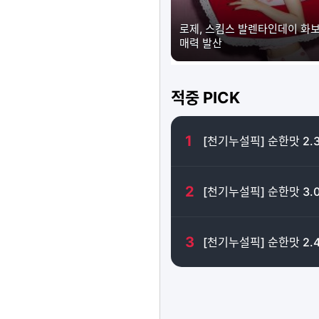
로제, 스킴스 발렌타인데이 화
매력 발산
적중 PICK
1
[천기누설픽] 순한맛 2.
2
[천기누설픽] 순한맛 3.
3
[천기누설픽] 순한맛 2.