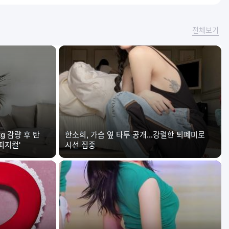
전체보기
g 감량 후 탄
한소희, 가슴 옆 타투 공개…강렬한 퇴폐미로
피지컬'
시선 집중