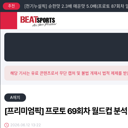
추천
[천기누설픽] 순한맛 2.3배 매운맛 5.0배(프로토 87회차 
추천
[프리미엄픽] 프로토 88회차 엘리테세리엔 + 챔피언스리그
추천
[프리미엄픽] 프로토 93회차 토요일 새벽 축구 3경기 분석
추천
[프리미엄픽] 프로토 92회차 금요일 J리그 + 친선 경기 분
추천
[프리미엄픽] 프로토 92회차 금요일 K리그2 분석
추천
[천기누설픽] 순한맛 2.2배 매운맛 4.4배(프로토 88회차 
해당 기사는 유료 콘텐츠로서 무단 캡처 및 불법 개재시 법적 제제를 받
A매치
[프리미엄픽] 프로토 69회차 월드컵 분석
2026.06.12 13:22