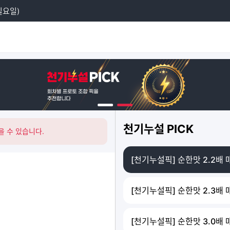
일요일)
 예선 분석
검색
석
수요일)
천기누설 PICK
을 수 있습니다.
[천기누설픽] 순한맛 2.2배 
[천기누설픽] 순한맛 2.3배 
[천기누설픽] 순한맛 3.0배 