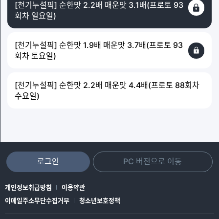
[천기누설픽] 순한맛 2.2배 매운맛 3.1배(프로토 93
회차 일요일)
[천기누설픽] 순한맛 1.9배 매운맛 3.7배(프로토 93
회차 토요일)
[천기누설픽] 순한맛 2.2배 매운맛 4.4배(프로토 88회차
수요일)
로그인
PC 버전으로 이동
개인정보취급방침
이용약관
이메일주소무단수집거부
청소년보호정책