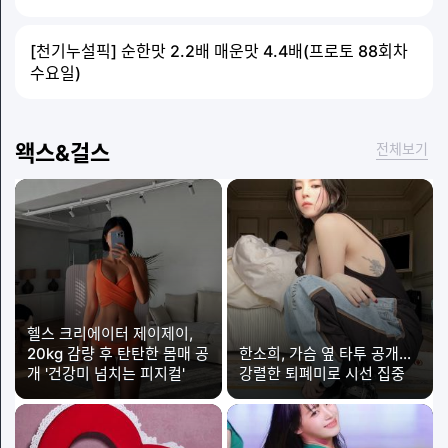
[천기누설픽] 순한맛 2.2배 매운맛 4.4배(프로토 88회차
수요일)
왝스&걸스
전체보기
헬스 크리에이터 제이제이,
20kg 감량 후 탄탄한 몸매 공
한소희, 가슴 옆 타투 공개…
개 '건강미 넘치는 피지컬'
강렬한 퇴폐미로 시선 집중