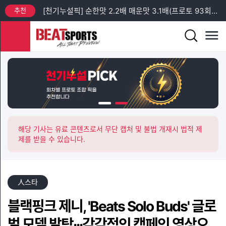
추천
[천기누설픽] 순한맛 2.2배 매운맛 3.1배(프로토 93회차 일요일)
추천
[프리미엄픽] 프로토 88회차 엘리테세리엔 + 챔피언스리그 예선 분석
추천
[프리미엄픽] 프로토 93회차 토요일 새벽 축구 3경기 분석
추천
[프리미엄픽] 프로토 92회차 금요일 J리그 + 친선 경기 분석
추천
[프리미엄픽] 프로토 92회차 금요일 K리그2 분석
추천
[천기누설픽] 순한맛 1.9배 매운맛 3.7배(프로토 93회차 토요일)
해당 기사는 유료 콘텐츠로서 무단 캡처 및 불법 개재시 법적 제
제를 받을 수 있습니다.
人스타
블랙핑크 제니, 'Beats Solo Buds' 글로
벌 모델 발탁···감각적인 캠페인 영상으