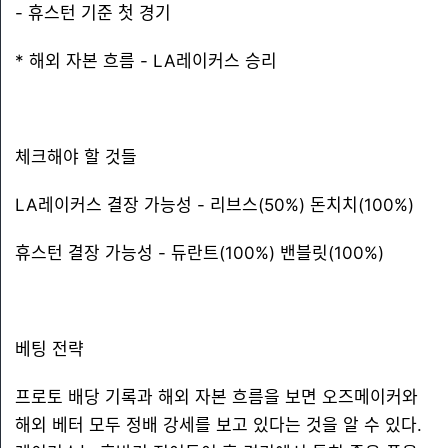
- 휴스턴 기준 첫 경기
* 해외 자본 흐름 - LA레이커스 승리
체크해야 할 것들
LA레이커스 결장 가능성 - 리브스(50%) 돈치치(100%)
휴스턴 결장 가능성 - 듀란트(100%) 밴블릿(100%)
베팅 전략
프로토 배당 기록과 해외 자본 흐름을 보면 오즈메이커와
해외 베터 모두 정배 강세를 보고 있다는 것을 알 수 있다.